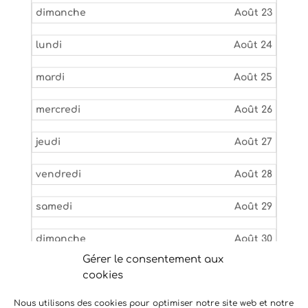
dimanche
Août 23
lundi
Août 24
mardi
Août 25
mercredi
Août 26
jeudi
Août 27
vendredi
Août 28
samedi
Août 29
dimanche
Août 30
Gérer le consentement aux
lundi
Août 31
cookies
Nous utilisons des cookies pour optimiser notre site web et notre