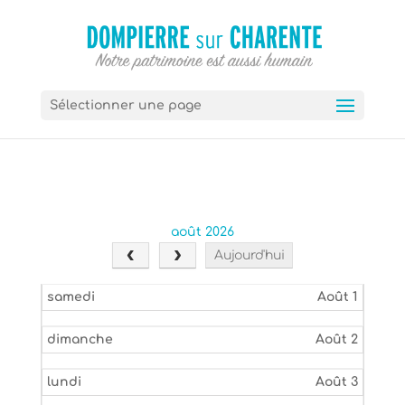
Sélectionner une page
août 2026
Aujourd'hui
samedi
Août 1
dimanche
Août 2
lundi
Août 3